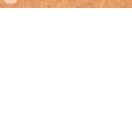
DISSE O SENHOR JESUS!
Peçam, e lhes será dado; busquem, e
encontrarão; batam, e a porta lhes será
aberta.
Pois Todo o que pede, recebe; o que busca,
encontra; e àquele que bate, a porta será
aberta.
"Qual de vocês, se seu filho pedir pão, lhe dará
uma pedra?
Ou se pedir peixe, lhe dará uma cobra?
Se vocês, apesar de serem maus, sabem dar
boas coisas aos seus filhos, quanto mais o Pai